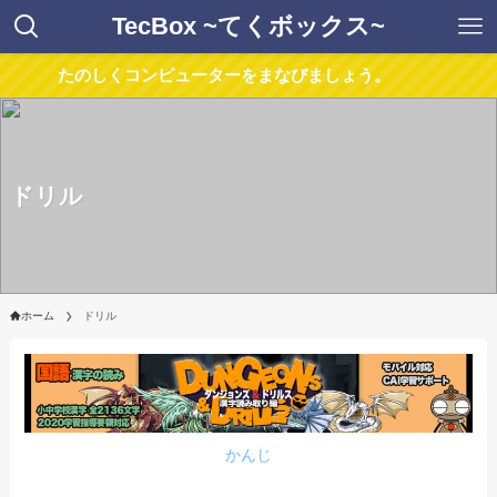
TecBox ~てくボックス~
たのしくコンピューターをまなびましょう。
ドリル
ホーム
ドリル
か
ん
じ