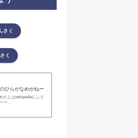
けんさく
んさく
らのひらがなめがねー
はwikipediaにふり
ペー…