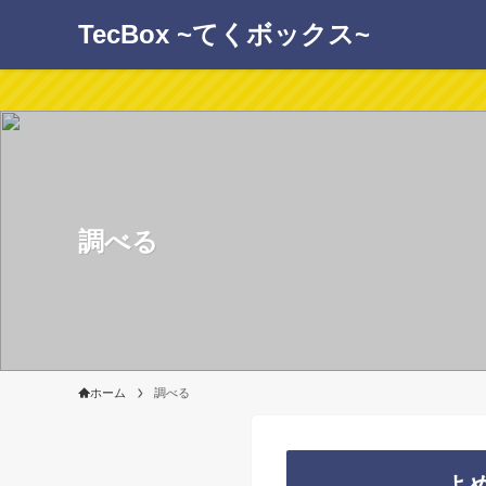
TecBox ~てくボックス~
調べる
ホーム
調べる
よ